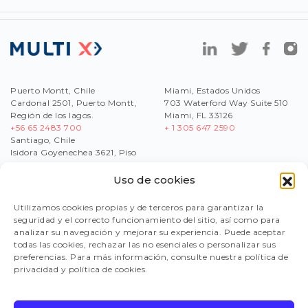
Puerto Montt, Chile
Miami, Estados Unidos
Cardonal 2501, Puerto Montt,
703 Waterford Way Suite 510
Región de los lagos.
Miami, FL 33126
+56 65 2483 700
+ 1 305 647 2590
Santiago, Chile
Isidora Goyenechea 3621, Piso
17,Las Condes, Región
Metropolitana
Uso de cookies
+56
2 2430 1200
Utilizamos cookies propias y de terceros para garantizar la
seguridad y el correcto funcionamiento del sitio, así como para
analizar su navegación y mejorar su experiencia. Puede aceptar
WORK WITH US
todas las cookies, rechazar las no esenciales o personalizar sus
SEND US YOUR CV
preferencias. Para más información, consulte nuestra política de
reclutamiento@multix-salmon.naitus.cl
privacidad y política de cookies.
SUPPLIERS