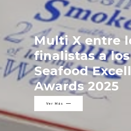
Multi X logra 
posición en Col
Protein Produ
Ver Más