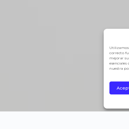
Utilizamos 
correcto f
mejorar su 
esenciales
nuestra pol
Acep