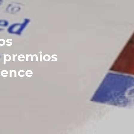
séptima
ler Fairr
cer