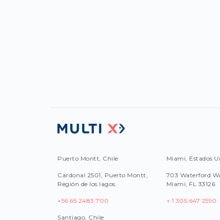
Puerto Montt, Chile
Miami, Estados U
Cardonal 2501, Puerto Montt,
703 Waterford Wa
Región de los lagos.
Miami, FL 33126
+56 65 2483 700
+ 1 305 647 2590
Santiago, Chile