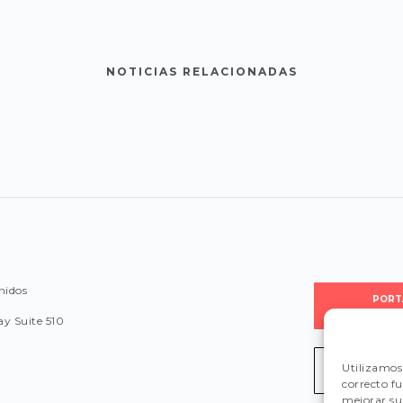
NOTICIAS RELACIONADAS
nidos
PORT
PROVEE
y Suite 510
Utilizamos 
LEGISLA
correcto f
mejorar su 