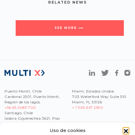
RELATED NEWS
SEE MORE
Puerto Montt, Chile
Miami, Estados Unidos
Cardonal 2501, Puerto Montt,
703 Waterford Way Suite 510
Región de los lagos.
Miami, FL 33126
+56 65 2483 700
+ 1 305 647 2590
Santiago, Chile
Isidora Goyenechea 3621, Piso
17,Las Condes, Región
Metropolitana
Uso de cookies
+56
2 2430 1200