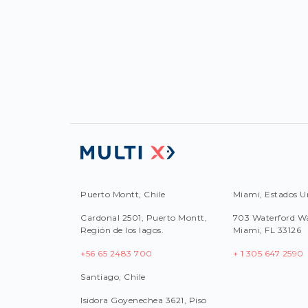
Puerto Montt, Chile
Miami, Estados U
Cardonal 2501, Puerto Montt,
703 Waterford Wa
Región de los lagos.
Miami, FL 33126
+56 65 2483 700
+ 1 305 647 2590
Santiago, Chile
Isidora Goyenechea 3621, Piso