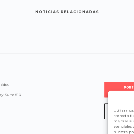
NOTICIAS RELACIONADAS
nidos
PORT
PROVEE
y Suite 510
Utilizamos 
LEGISLA
correcto f
mejorar su 
esenciales
nuestra pol