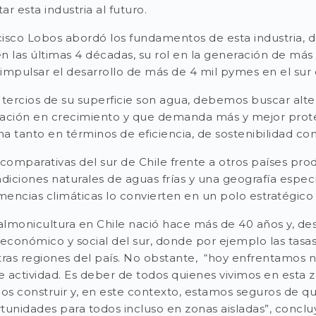
 esta industria al futuro.
cisco Lobos abordó los fundamentos de esta industria, 
n las últimas 4 décadas, su rol en la generación de más
 impulsar el desarrollo de más de 4 mil pymes en el sur 
tercios de su superficie son agua, debemos buscar altern
ación en crecimiento y que demanda más y mejor proteí
a tanto en términos de eficiencia, de sostenibilidad com
 comparativas del sur de Chile frente a otros países p
iciones naturales de aguas frías y una geografía especí
mencias climáticas lo convierten en un polo estratégico 
almonicultura en Chile nació hace más de 40 años y, de
 económico y social del sur, donde por ejemplo las tas
tras regiones del país. No obstante, “hoy enfrentamos n
actividad. Es deber de todos quienes vivimos en esta zo
s construir y, en este contexto, estamos seguros de qu
tunidades para todos incluso en zonas aisladas”, conclu