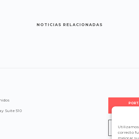
NOTICIAS RELACIONADAS
nidos
PORT
PROVEE
y Suite 510
Utilizamos 
LEGISLA
correcto f
mejorar su 