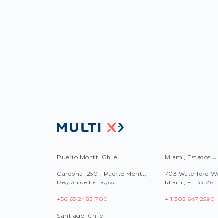
Puerto Montt, Chile
Miami, Estados U
Cardonal 2501, Puerto Montt,
703 Waterford Wa
Región de los lagos.
Miami, FL 33126
+56 65 2483 700
+ 1 305 647 2590
Santiago, Chile