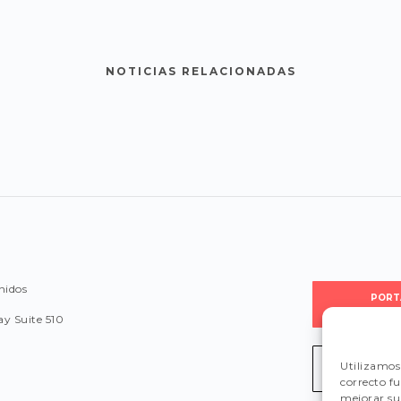
NOTICIAS RELACIONADAS
nidos
PORT
PROVEE
y Suite 510
Utilizamos 
LEGISLA
correcto f
mejorar su 