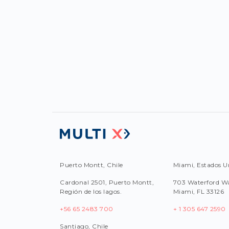
Puerto Montt, Chile
Miami, Estados U
Cardonal 2501, Puerto Montt,
703 Waterford Wa
Región de los lagos.
Miami, FL 33126
+56 65 2483 700
+ 1 305 647 2590
Santiago, Chile