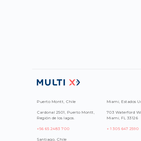
Puerto Montt, Chile
Miami, Estados U
Cardonal 2501, Puerto Montt,
703 Waterford Wa
Región de los lagos.
Miami, FL 33126
+56 65 2483 700
+ 1 305 647 2590
Santiago, Chile