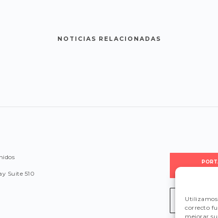
NOTICIAS RELACIONADAS
nidos
PORT
PROVEE
y Suite 510
Utilizamos 
LEGISLA
correcto f
mejorar su 