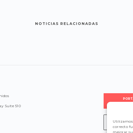
NOTICIAS RELACIONADAS
nidos
PORT
PROVEE
y Suite 510
Utilizamos 
LEGISLA
correcto f
mejorar su 