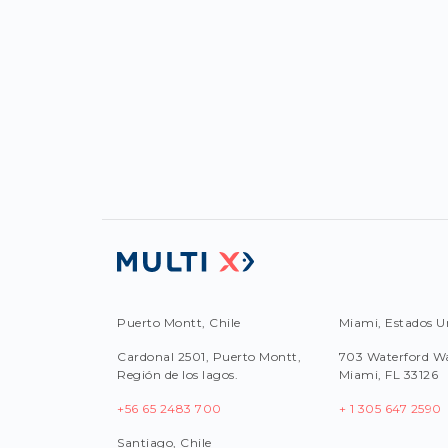
Puerto Montt, Chile
Miami, Estados U
Cardonal 2501, Puerto Montt,
703 Waterford Wa
Región de los lagos.
Miami, FL 33126
+56 65 2483 700
+ 1 305 647 2590
Santiago, Chile