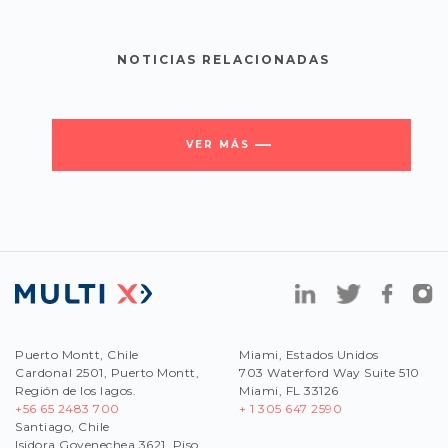
NOTICIAS RELACIONADAS
VER MÁS
Puerto Montt, Chile
Miami, Estados Unidos
Cardonal 2501, Puerto Montt,
703 Waterford Way Suite 510
Región de los lagos.
Miami, FL 33126
+56 65 2483 700
+ 1 305 647 2590
Santiago, Chile
Isidora Goyenechea 3621, Piso