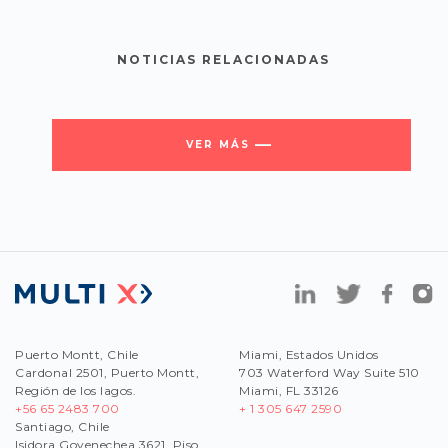
NOTICIAS RELACIONADAS
VER MÁS
Puerto Montt, Chile
Miami, Estados Unidos
Cardonal 2501, Puerto Montt,
703 Waterford Way Suite 510
Región de los lagos.
Miami, FL 33126
+56 65 2483 700
+ 1 305 647 2590
Santiago, Chile
Isidora Goyenechea 3621, Piso