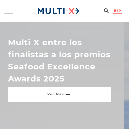
ESP
Multi X logra séptima
posición en Coller Fairr
Protein Producer
Ver Más