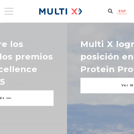
ESP
Multi X logra séptima
posición en Coller Fairr
Protein Producer
Ver Más