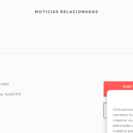
NOTICIAS RELACIONADAS
nidos
PORT
PROVEE
y Suite 510
Utilizamos 
LEGISLA
correcto f
mejorar su 
esenciales
nuestra pol