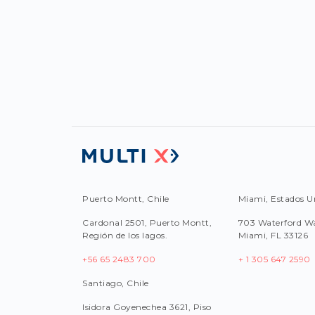
Puerto Montt, Chile
Miami, Estados U
Cardonal 2501, Puerto Montt,
703 Waterford Wa
Región de los lagos.
Miami, FL 33126
+56 65 2483 700
+ 1 305 647 2590
Santiago, Chile
Isidora Goyenechea 3621, Piso