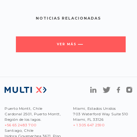
NOTICIAS RELACIONADAS
VER MÁS
Puerto Montt, Chile
Miami, Estados Unidos
Cardonal 2501, Puerto Montt,
703 Waterford Way Suite 510
Región de los lagos.
Miami, FL 33126
+56 65 2483 700
+ 1 305 647 2590
Santiago, Chile
Isidora Goyenechea 3621, Piso