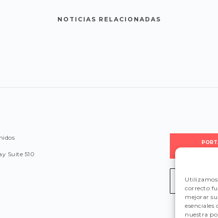
NOTICIAS RELACIONADAS
nidos
PORT
PROVEE
y Suite 510
Utilizamos 
LEGISLA
correcto f
mejorar su 
esenciales
nuestra pol