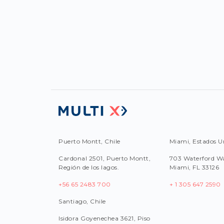
Puerto Montt, Chile
Miami, Estados U
Cardonal 2501, Puerto Montt,
703 Waterford Wa
Región de los lagos.
Miami, FL 33126
+56 65 2483 700
+ 1 305 647 2590
Santiago, Chile
Isidora Goyenechea 3621, Piso