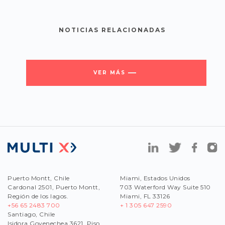
NOTICIAS RELACIONADAS
VER MÁS
Puerto Montt, Chile
Miami, Estados Unidos
Cardonal 2501, Puerto Montt,
703 Waterford Way Suite 510
Región de los lagos.
Miami, FL 33126
+56 65 2483 700
+ 1 305 647 2590
Santiago, Chile
Isidora Goyenechea 3621, Piso