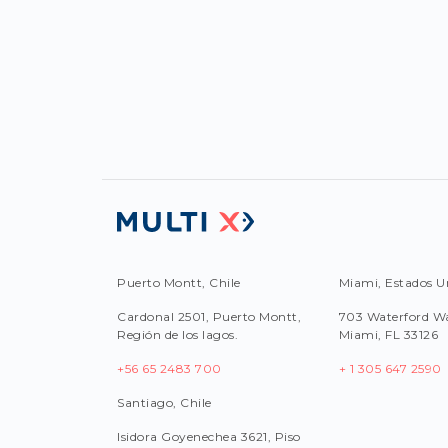
Puerto Montt, Chile
Miami, Estados U
Cardonal 2501, Puerto Montt,
703 Waterford Wa
Región de los lagos.
Miami, FL 33126
+56 65 2483 700
+ 1 305 647 2590
Santiago, Chile
Isidora Goyenechea 3621, Piso