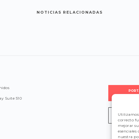
NOTICIAS RELACIONADAS
nidos
PORT
PROVEE
y Suite 510
Utilizamos 
LEGISLA
correcto f
mejorar su 
esenciales
nuestra pol