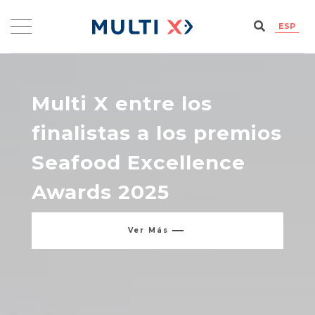
ESP
Multi X logra séptima
posición en Coller Fairr
Protein Producer
Ver Más